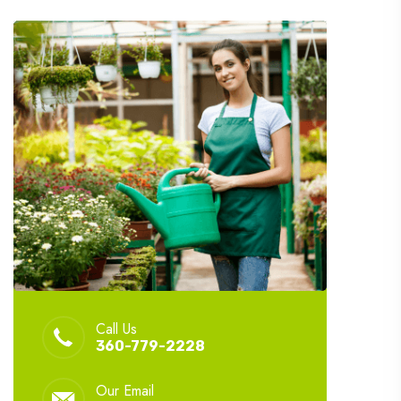
Call Us
360-779-2228
Our Email