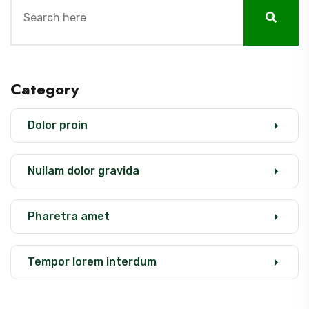
S
e
a
r
Category
c
h
Dolor proin
f
o
Nullam dolor gravida
r
:
Pharetra amet
Tempor lorem interdum